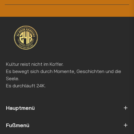
Sie
sich
an
für
die
letzten
Neuigkeiten,
Angebote
und
Kultur reist nicht im Koffer.
Stile
Es bewegt sich durch Momente, Geschichten und die
Seele.
Es durchläuft 24K.
Hauptmenü
Fußmenü