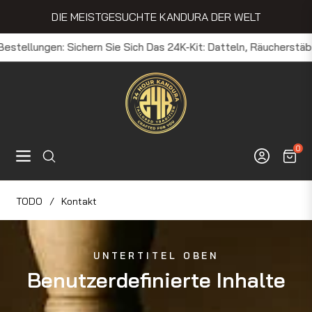
DIE MEISTGESUCHTE KANDURA DER WELT
lungen: Sichern Sie Sich Das 24K-Kit: Datteln, Räucherstäbchen, Br
0
Navigation
Einka
TODO
/
Kontakt
UNTERTITEL OBEN
Benutzerdefinierte Inhalte