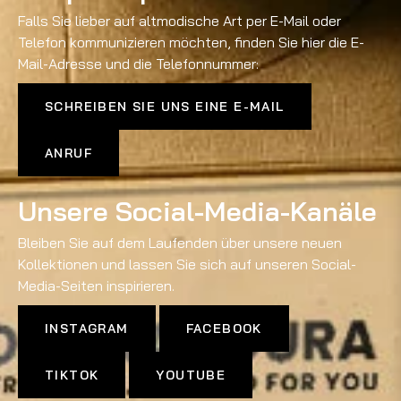
Falls Sie lieber auf altmodische Art per E-Mail oder
Telefon kommunizieren möchten, finden Sie hier die E-
Mail-Adresse und die Telefonnummer:
SCHREIBEN SIE UNS EINE E-MAIL
ANRUF
Unsere Social-Media-Kanäle
Bleiben Sie auf dem Laufenden über unsere neuen
Kollektionen und lassen Sie sich auf unseren Social-
Media-Seiten inspirieren.
INSTAGRAM
FACEBOOK
TIKTOK
YOUTUBE