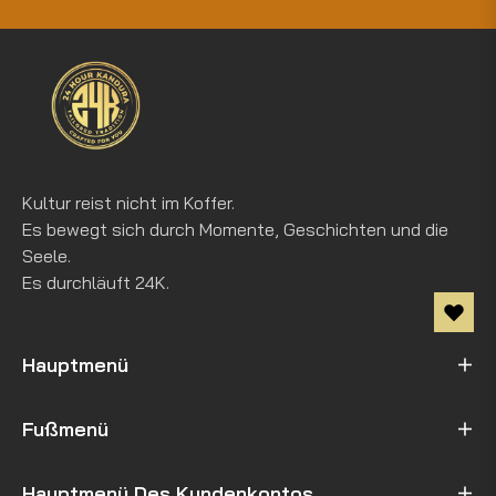
an
für
die
letzten
Neuigkeiten,
Angebote
und
Kultur reist nicht im Koffer.
Stile
Es bewegt sich durch Momente, Geschichten und die
Seele.
Es durchläuft 24K.
Hauptmenü
Fußmenü
Hauptmenü Des Kundenkontos