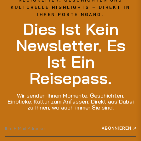
KULTURELLE HIGHLIGHTS – DIREKT IN
IHREN POSTEINGANG.
Dies Ist Kein
Newsletter. Es
Ist Ein
Reisepass.
Wir senden Ihnen Momente. Geschichten.
Einblicke. Kultur zum Anfassen. Direkt aus Dubai
zu Ihnen, wo auch immer Sie sind.
Melden
ABONNIEREN
Sie
sich